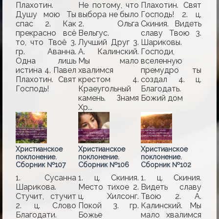
Плахотин.
Не потому, что
Плахотин. Свят
Душу мою Ты
выбора не было
Господь! 2. ц.
спас 2. Как
2. Ольга
Скиния. Видеть
прекрасно всё
Вельгус.
славу Твою 3.
то, что Твоё 3.
Лучший Друг 3.
Шариковы.
гр. Аванна.
А. Калинский.
Господи,
Одна лишь
Мы мало
вселенную
истина 4. Павел
хвалимся
премудро ты
Плахотин. Свят
крестом 4.
создал 4. ц.
Господь!
Краеугольный
Благодать.
камень. Знамя
Божий дом
Хр...
Христианское
Христианское
Христианское
поклонение.
поклонение.
поклонение.
Сборник №107
Сборник №106
Сборник №102
1. Сусанна
1. ц. Скиния.
1. ц. Скиния.
Шарикова.
Место тихое 2.
Видеть славу
Стучит, стучит
ц. Хилсонг.
Твою 2. А.
2. ц. Слово
Покой 3. гр.
Калинский. Мы
Благодати.
Божье
мало хвалимся