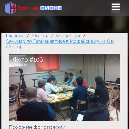
Главная
/
Фотоальбомы церкви
/
Семинар по Герменевтике в Можайске 25.10, 8 и
22.11.14
Фото #106
Похожие фотографии