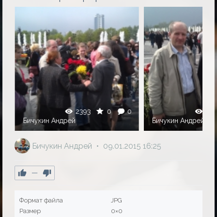
0
2393
0
0
255
Бичукин Андрей
Бичукин Андрей
Бичукин Андрей
09.01.2015
16:25
—
Формат файла
JPG
Размер
0×0