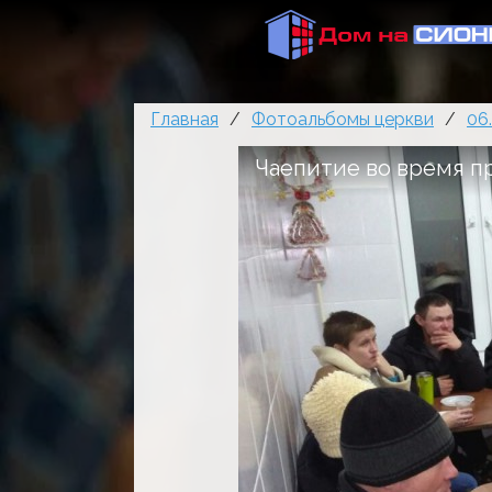
Главная
/
Фотоальбомы церкви
/
06
Чаепитие во время п