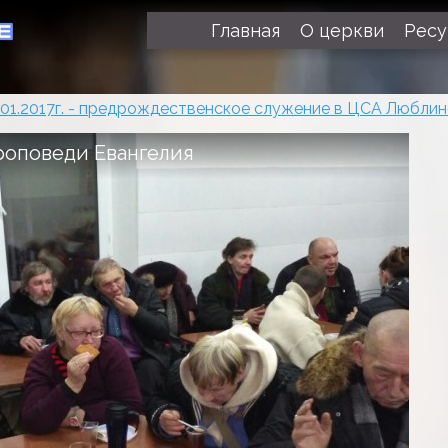
Главная
О церкви
Рес
.01.2017г. - предрождественское служение в ЦСА Любли
роповеди Евангелия