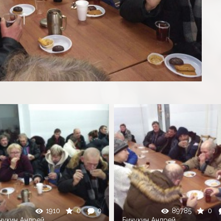
1910
0
0
89785
0
чукин Андрей
Бичукин Андрей