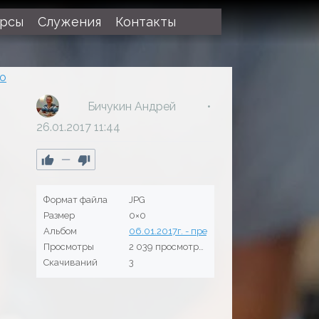
урсы
Служения
Контакты
но
Бичукин Андрей
26.01.2017
11:44
—
Формат файла
JPG
Размер
0×0
Альбом
06.01.2017г. - предрождественское служ
Просмотры
2 039 просмотров
Скачиваний
3