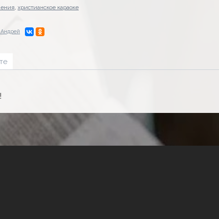
нения
,
христианское караоке
 Андрей
те
!