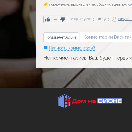
поклонение
,
прославление
,
сборники для покло
—
06.09.2019
20:45
1925
Бичукин
Комментарии Вконтак
Комментарии
Написать комментарий
Нет комментариев. Ваш будет первым