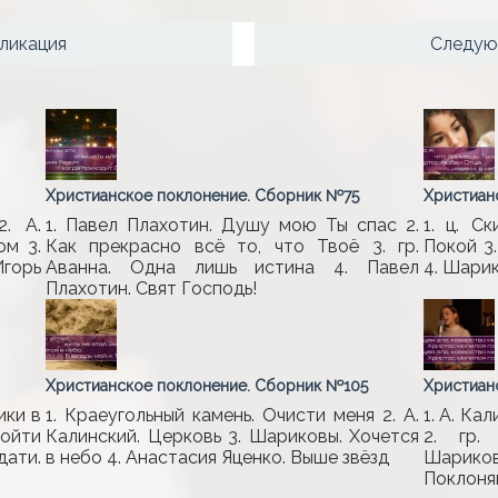
ликация
Следую
Христианское поклонение. Сборник №75
Христиан
2. А.
1. Павел Плахотин. Душу мою Ты спас 2.
1. ц. С
ом 3.
Как прекрасно всё то, что Твоё 3. гр.
Покой 3
горь
Аванна. Одна лишь истина 4. Павел
4. Шарик
Плахотин. Свят Господь!
Христианское поклонение. Сборник №105
Христиан
ики в
1. Краеугольный камень. Очисти меня 2. А.
1. А. Ка
дойти
Калинский. Церковь 3. Шариковы. Хочется
2. гр.
дати.
в небо 4. Анастасия Яценко. Выше звёзд
Шарико
Поклоняю