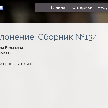
Главная
О церкви
Рес
клонение. Сборник №134
оим Величием
годать
 и прославьте все