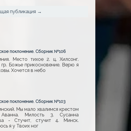
щая публикация →
ское поклонение. Сборник №106
киния. Место тихое 2. ц. Хилсонг.
. гр. Божье прикосновение. Верю я
овы. Хочется в небо
ское поклонение. Сборник №103
линский. Мы мало хвалимся крестом
 Аванна. Милость 3. Сусанна
ва - Стучит, стучит 4. Минск.
сь я у Твоих ног