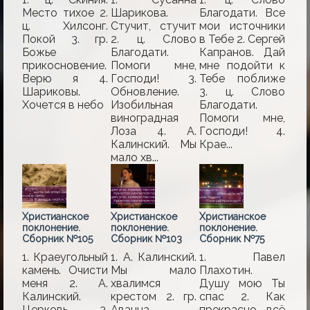
Место тихое 2.
Шарикова.
Благодати. Все
ц. Хилсонг.
Стучит, стучит
мои источники
Покой 3. гр.
2. ц. Слово
в Тебе 2. Сергей
Божье
Благодати.
Капранов. Дай
прикосновение.
Помоги мне,
мне подойти к
Верю я 4.
Господи! 3.
Тебе поближе
Шариковы.
Обновление.
3. ц. Слово
Хочется в небо
Изобильная
Благодати.
виноградная
Помоги мне,
Лоза 4. А.
Господи! 4.
Калинский. Мы
Крае...
мало хв...
Христианское
Христианское
Христианское
поклонение.
поклонение.
поклонение.
Сборник №105
Сборник №103
Сборник №75
1. Краеугольный
1. А. Калинский.
1. Павел
камень. Очисти
Мы мало
Плахотин.
меня 2. А.
хвалимся
Душу мою Ты
Калинский.
крестом 2. гр.
спас 2. Как
Церковь 3.
Аванна.
прекрасно всё