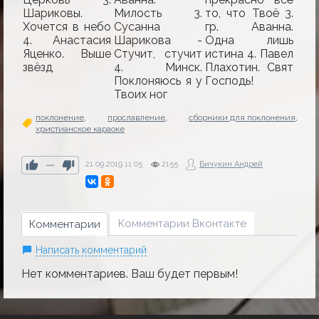
Шариковы.
Милость 3.
то, что Твоё 3.
Хочется в небо
Сусанна
гр. Аванна.
4. Анастасия
Шарикова -
Одна лишь
Яценко. Выше
Стучит, стучит
истина 4. Павел
звёзд
4. Минск.
Плахотин. Свят
Поклоняюсь я у
Господь!
Твоих ног
поклонение
,
прославление
,
сборники для поклонения
,
христианское караоке
—
21.09.2019
11:05
2155
Бичукин Андрей
Комментарии Вконтакте
Комментарии
Написать комментарий
Нет комментариев. Ваш будет первым!