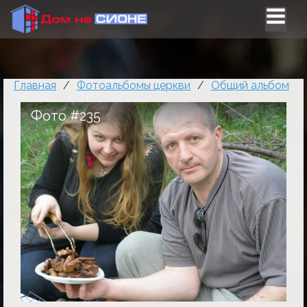
Главная
/
Фотоальбомы церкви
/
Общий альбом
Фото #235