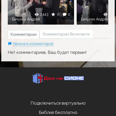
0
2443
0
0
239
Бичукин Андрей
Бичукин Андрей
Комментарии Вконтакте
Комментарии
Написать комментарий
Нет комментариев. Ваш будет первым!
Подключиться виртуально
Библия бесплатно