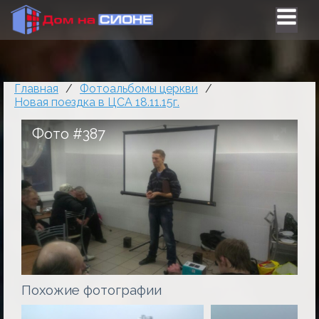
Главная
/
Фотоальбомы церкви
/
Новая поездка в ЦСА 18.11.15г.
Фото #387
Похожие фотографии