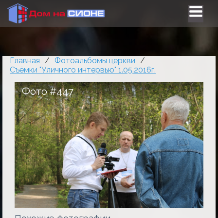
Главная
/
Фотоальбомы церкви
/
Съёмки "Уличного интервью" 1.05.2016г.
Фото #447
Похожие фотографии