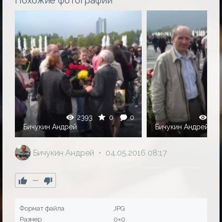
0
2393
0
0
255
Бичукин Андрей
Бичукин Андрей
Бичукин Андрей
04.05.2016
08:17
—
Формат файла
JPG
Размер
0×0