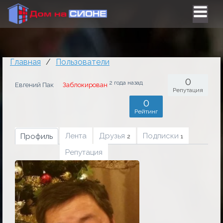
Главная
/
Пользователи
0
2 года назад
Евгений Пак
Заблокирован
Репутация
0
Рейтинг
Лента
Друзья
Подписки
Профиль
2
1
Репутация