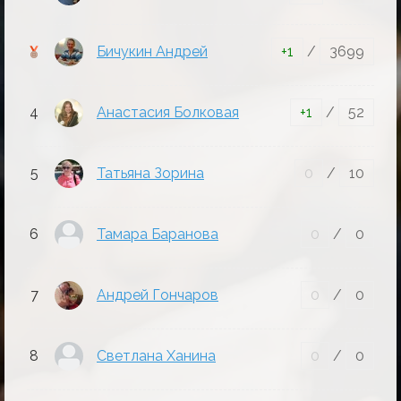
Бичукин Андрей
+1
/
3699
4
Анастасия Болковая
+1
/
52
5
Татьяна Зорина
0
/
10
6
Тамара Баранова
0
/
0
7
Андрей Гончаров
0
/
0
8
Светлана Ханина
0
/
0