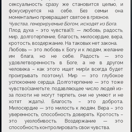
сексуальность сразу же становится целью, и
фокусируется на себе. Без семьи она
моментально превращает святое в грязное.
Чувства, генерируемые Богом, исходят из Бога.
Плод духа – это чувства(!): — любовь, радость,
мир, долготерпение, благость, милосердие, вера,
кротость, воздержание. На таковых нет закона.
Любовь — это любовь к Богу и к людям, желание
им блага, но не себе. Радость — это
удовлетворенность в Боге, а не в другом
человека – как этого ищет мир(и всегда будет
проигрывать поэтому). Мир — это глубокое
успокоение сердца. Долготерпение — это тоже
чувство(заметьте, подавляющее число людей из-
за похоти не могут терпеть, они не умеют и не
хотят ждать). Благость – это доброта.
Милосердие — это милость к людям. Вера – это
уверенность, способность доверять. Кротость –
это yезлобивость. Воздержание — это
способность контролировать свои чувства.