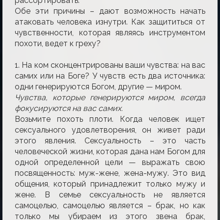
рассортировать.
Обе эти причины – дают возможность начать
атаковать человека изнутри. Как защититься от
чувственности, которая являясь инструментом
похоти, ведет к греху?
1. На ком сконцентрированы ваши чувства: на вас
самих или на Боге? У чувств есть два источника:
одни генерируются Богом, другие — миром.
Чувства, которые генерируются миром, всегда
фокусируются на вас самих.
Возьмите похоть плоти. Когда человек ищет
сексуального удовлетворения, он живет ради
этого явления. Сексуальность – это часть
человеческой жизни, которая дана нам Богом для
одной определенной цели — выражать свою
посвященность: муж-жене, жена-мужу. Это вид
общения, который принадлежит только мужу и
жене. В семье сексуальность не является
самоцелью, самоцелью является – брак, но как
только мы убираем из этого звена брак,