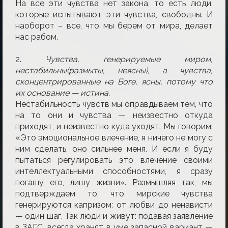
На все эти чувства нет закона, то есть люди,
которые испытывают эти чувства, свободны. И
наоборот – все, что мы берем от мира, делает
нас рабом.
2.
Чувства, генерируемые миром,
нестабильны(размыты, неясны), а чувства,
сконцентрированные на Боге, ясны, потому что
их основание — истина.
Нестабильность чувств мы оправдываем тем, что
на то они и чувства — неизвестно откуда
приходят, и неизвестно куда уходят. Мы говорим:
«Это эмоциональное влечение, я ничего не могу с
ним сделать, оно сильнее меня. И если я буду
пытаться регулировать это влечение своими
интеллектуальными способностями, я сразу
погашу его, лишу жизни». Размышляя так, мы
подтверждаем то, что мирские чувства
генерируются капризом: от любви до ненависти
— один шаг. Так люди и живут: подавая заявление
в ЗАГС, всегда хранят в уме запасной вариант —