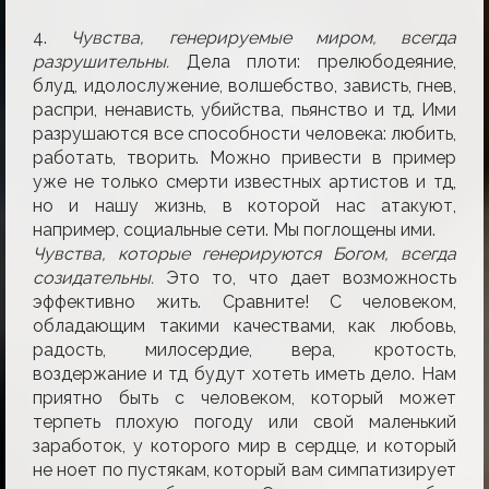
4.
Чувства, генерируемые миром, всегда
разрушительны.
Дела плоти: прелюбодеяние,
блуд, идолослужение, волшебство, зависть, гнев,
распри, ненависть, убийства, пьянство и тд. Ими
разрушаются все способности человека: любить,
работать, творить. Можно привести в пример
уже не только смерти известных артистов и тд,
но и нашу жизнь, в которой нас атакуют,
например, социальные сети. Мы поглощены ими.
Чувства, которые генерируютcя Богом, всегда
созидательны.
Это то, что дает возможность
эффективно жить. Сравните! С человеком,
обладающим такими качествами, как любовь,
радость, милосердие, вера, кротость,
воздержание и тд будут хотеть иметь дело. Нам
приятно быть с человеком, который может
терпеть плохую погоду или свой маленький
заработок, у которого мир в сердце, и который
не ноет по пустякам, который вам симпатизирует