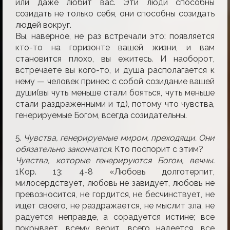
или даже любит вас. Эти люди способны
созидать не только себя, они способны созидать
людей вокруг.
Вы, наверное, не раз встречали это: появляется
кто-то на горизонте вашей жизни, и вам
становится плохо, вы ежитесь. И наоборот,
встречаете вы кого-то, и душа располагается к
нему — человек принес с собой созидание вашей
души(вы чуть меньше стали бояться, чуть меньше
стали раздраженными и тд), потому что чувства,
генерируемые Богом, всегда созидательны.
5.
Чувства, генерируемые миром, преходящи. Они
обязательно закончатся.
Кто поспорит с этим?
Чувства, которые генерируютcя Богом, вечны.
1Кор. 13: 4-8 «Любовь долготерпит,
милосердствует, любовь не завидует, любовь не
превозносится, не гордится, не бесчинствует, не
ищет своего, не раздражается, не мыслит зла, не
радуется неправде, а сорадуется истине; все
покрывает, всему верит, всего надеется, все