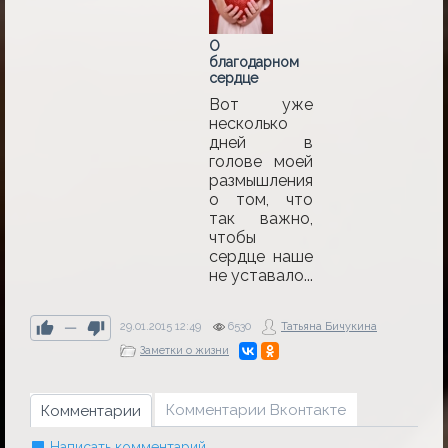
О
благодарном
сердце
Вот уже
несколько
дней в
голове моей
размышления
о том, что
так важно,
чтобы
сердце наше
не уставало...
—
29.01.2015
12:49
6530
Татьяна Бичукина
Заметки о жизни
Комментарии Вконтакте
Комментарии
Написать комментарий